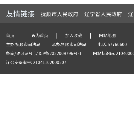
友情链接
抚顺市人民政府
辽宁省人民政府
辽
|
|
|
首页
设为首页
加入收藏
网站地图
主办:抚顺市司法局
承办:抚顺市司法局
电话: 57760600
备案/许可证号: 辽ICP备2022009796号-1
网站标识码: 2104000
辽公安备案号: 21041102000207