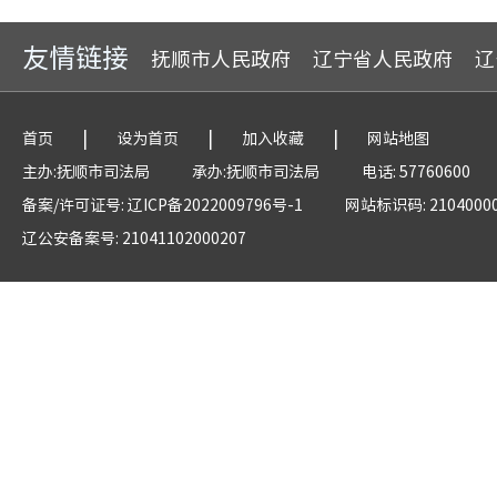
友情链接
抚顺市人民政府
辽宁省人民政府
辽
|
|
|
首页
设为首页
加入收藏
网站地图
主办:抚顺市司法局
承办:抚顺市司法局
电话: 57760600
备案/许可证号: 辽ICP备2022009796号-1
网站标识码: 2104000
辽公安备案号: 21041102000207